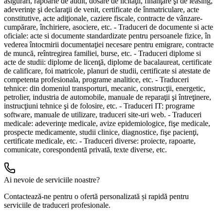
asigurări, rapoarte de audit, dosare de licitaţii, finanţare şi de leasing,
adeverinţe şi declaraţii de venit, certificate de înmatriculare, acte
constitutive, acte adiţionale, caziere fiscale, contracte de vânzare-
cumpărare, închiriere, asociere, etc. - Traduceri de documente si acte
oficiale: acte si documente standardizate pentru persoanele fizice, în
vederea întocmirii documentaţiei necesare pentru emigrare, contracte
de muncă, reîntregirea familiei, burse, etc. - Traduceri diplome si
acte de studii: diplome de licenţă, diplome de bacalaureat, certificate
de calificare, foi matricole, planuri de studii, certificate si atestate de
competenta profesionala, programe analitice, etc. - Traduceri
tehnice: din domeniul transporturi, mecanic, construcţii, energetic,
petrolier, industria de automobile, manuale de reparaţii şi întreţinere,
instrucţiuni tehnice şi de folosire, etc. - Traduceri IT: programe
software, manuale de utilizare, traduceri site-uri web. - Traduceri
medicale: adeverinţe medicale, avize epidemiologice, fişe medicale,
prospecte medicamente, studii clinice, diagnostice, fişe pacienţi,
certificate medicale, etc. - Traduceri diverse: proiecte, rapoarte,
comunicate, corespondentă privată, texte diverse, etc.
Ai nevoie de serviciile noastre?
Contactează-ne pentru o ofertă personalizată și rapidă pentru
serviciile de traduceri profesionale.