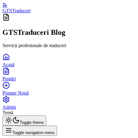
📝
GTSTraduceri
GTSTraduceri Blog
Servicii profesionale de traduceri
Acasă
Postări
Postare Nouă
Admin
Temă
Toggle theme
Toggle navigation menu