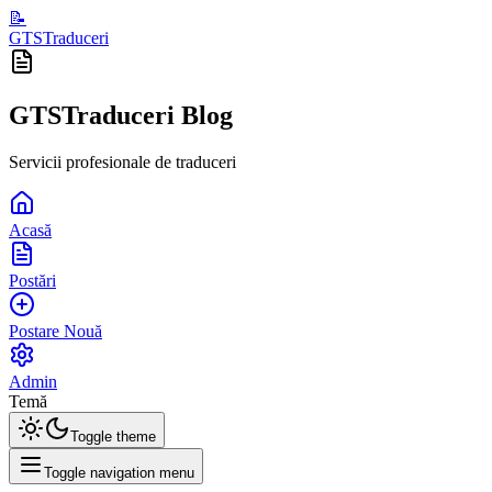
📝
GTSTraduceri
GTSTraduceri Blog
Servicii profesionale de traduceri
Acasă
Postări
Postare Nouă
Admin
Temă
Toggle theme
Toggle navigation menu